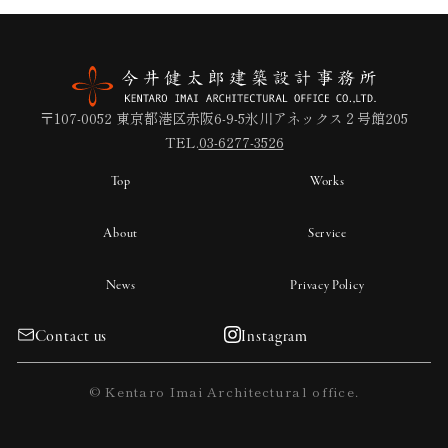
〒107-0052 東京都港区赤阪6-9-5氷川アネックス２号館205
TEL.
03-6277-3526
Top
Works
About
Service
News
Privacy Policy
Contact us
Instagram
© Kentaro Imai Architectural office.