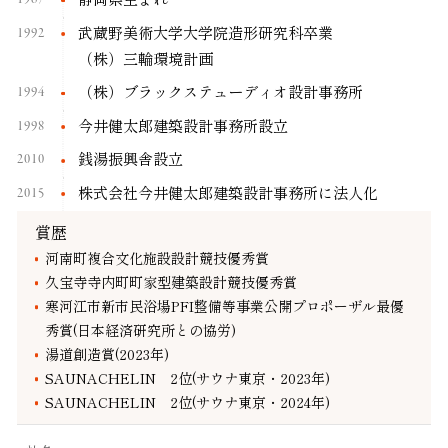
1992
武蔵野美術大学大学院造形研究科卒業
（株）三輪環境計画
1994
（株）ブラックステューディオ設計事務所
1998
今井健太郎建築設計事務所設立
2010
銭湯振興舎設立
2015
株式会社今井健太郎建築設計事務所に法人化
賞歴
河南町複合文化施設設計競技優秀賞
久宝寺寺内町町家型建築設計競技優秀賞
寒河江市新市民浴場PFI整備等事業公開プロポーザル最優
秀賞(日本経済研究所との協労)
湯道創造賞(2023年)
SAUNACHELIN 2位(サウナ東京・2023年)
SAUNACHELIN 2位(サウナ東京・2024年)