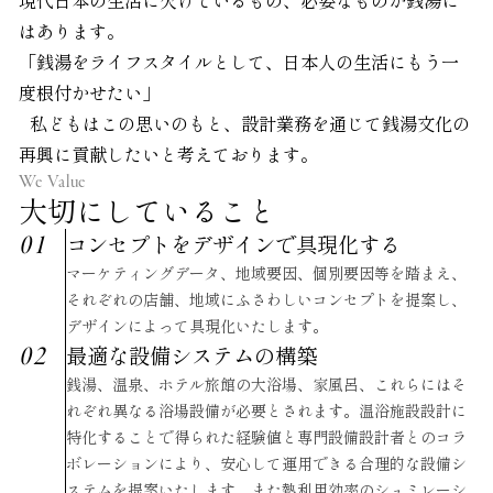
現代日本の生活に欠けているもの、必要なものが銭湯に
はあります。
「銭湯をライフスタイルとして、日本人の生活にもう一
度根付かせたい」
私どもはこの思いのもと、設計業務を通じて銭湯文化の
再興に貢献したいと考えております。
We Value
大切にしていること
コンセプトをデザインで具現化する
マーケティングデータ、地域要因、個別要因等を踏まえ、
それぞれの店舗、地域にふさわしいコンセプトを提案し、
デザインによって具現化いたします。
最適な設備システムの構築
銭湯、温泉、ホテル旅館の大浴場、家風呂、これらにはそ
れぞれ異なる浴場設備が必要とされます。温浴施設設計に
特化することで得られた経験値と専門設備設計者とのコラ
ボレーションにより、安心して運用できる合理的な設備シ
ステムを提案いたします。また熱利用効率のシュミレーシ