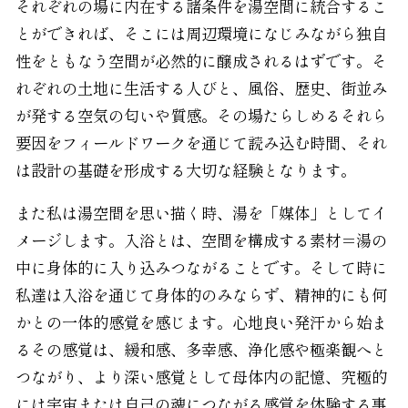
それぞれの場に内在する諸条件を湯空間に統合するこ
とができれば、そこには周辺環境になじみながら独自
性をともなう空間が必然的に醸成されるはずです。そ
れぞれの土地に生活する人びと、風俗、歴史、街並み
が発する空気の匂いや質感。その場たらしめるそれら
要因をフィールドワークを通じて読み込む時間、それ
は設計の基礎を形成する大切な経験となります。
また私は湯空間を思い描く時、湯を「媒体」としてイ
メージします。入浴とは、空間を構成する素材＝湯の
中に身体的に入り込みつながることです。そして時に
私達は入浴を通じて身体的のみならず、精神的にも何
かとの一体的感覚を感じます。心地良い発汗から始ま
るその感覚は、緩和感、多幸感、浄化感や極楽観へと
つながり、より深い感覚として母体内の記憶、究極的
には宇宙または自己の魂につながる感覚を体験する事