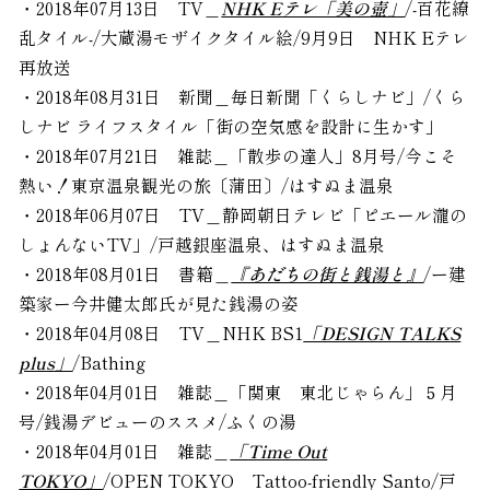
・2018年07月13日 TV＿
NHK Eテレ「美の壺」
/-百花繚
乱タイル-/大蔵湯モザイクタイル絵/9月9日 NHK Eテレ
再放送
・2018年08月31日 新聞＿毎日新聞「くらしナビ」/くら
しナビ ライフスタイル「街の空気感を設計に生かす」
・2018年07月21日 雑誌＿「散歩の達人」8月号/今こそ
熱い！東京温泉観光の旅〔蒲田〕/はすぬま温泉
・2018年06月07日 TV＿静岡朝日テレビ「ピエール瀧の
しょんないTV」/戸越銀座温泉、はすぬま温泉
・2018年08月01日 書籍＿
『あだちの街と銭湯と』
/ー建
築家ー今井健太郎氏が見た銭湯の姿
・2018年04月08日 TV＿NHK BS1
「DESIGN TALKS
plus」
/Bathing
・2018年04月01日 雑誌＿「関東 東北じゃらん」５月
号/銭湯デビューのススメ/ふくの湯
・2018年04月01日 雑誌＿
「Time Out
TOKYO」
/OPEN TOKYO Tattoo-friendly Santo/戸