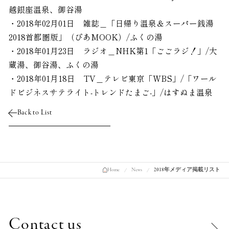
越銀座温泉、御谷湯
・2018年02月01日 雑誌＿「日帰り温泉＆スーパー銭湯
2018首都圏版」（ぴあMOOK）/ふくの湯
・2018年01月23日 ラジオ＿NHK第1「ごごラジ！」/大
蔵湯、御谷湯、ふくの湯
・2018年01月18日 TV＿テレビ東京「WBS」/「ワール
ドビジネスサテライト-トレンドたまご-」/はすぬま温泉
Back to List
Home
News
2018年メディア掲載リスト
Contact us