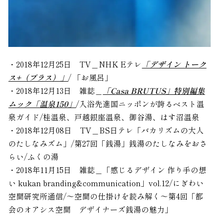
・2018年12月25日 TV＿NHK Eテレ
「デザイン トーク
ス+（プラス）」
/ 「お風呂」
・2018年12月13日 雑誌＿
「Casa BRUTUS」特別編集
ムック「温泉150」
/入浴先進国ニッポンが誇るベスト温
泉ガイド/桂温泉、戸越銀座温泉、御谷湯、はす沼温泉
・2018年12月08日 TV＿BS日テレ「バカリズムの大人
のたしなみズム」/第27回「銭湯」銭湯のたしなみをおさ
らい/ふくの湯
・2018年11月15日 雑誌＿「感じるデザイン 作り手の想
い kukan branding&communication」vol.12/にぎわい
空間研究所通信/〜空間の仕掛けを読み解く〜第4回「都
会のオアシス空間 デザイナーズ銭湯の魅力」